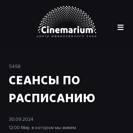
Skip
to
content
Togg
Navi
Главная
Афиша
5458
СЕАНСЫ ПО
Каталог
РАСПИСАНИЮ
О нас
Галерея
30.09.2024
Контакты
12:00 Мир, в котором мы живём